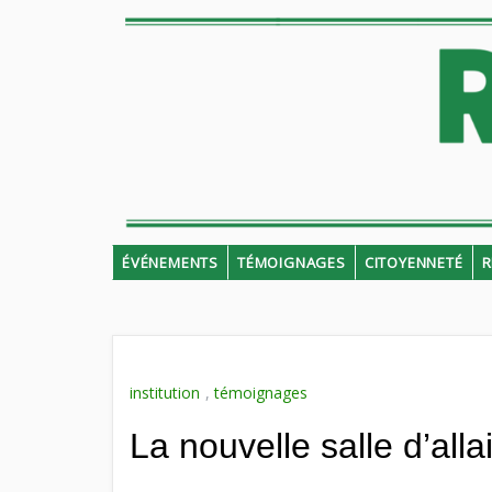
Skip
to
content
ÉVÉNEMENTS
TÉMOIGNAGES
CITOYENNETÉ
R
institution
,
témoignages
La nouvelle salle d’al