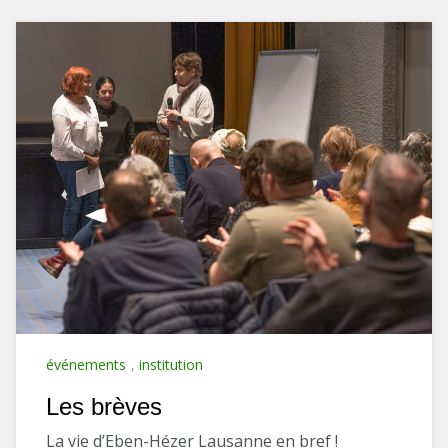
événements
,
institution
Les brèves
La vie d’Eben-Hézer Lausanne en bref !