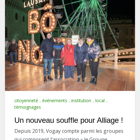
citoyenneté
,
événements
,
institution
,
local
,
témoignages
Un nouveau souffle pour Alliage !
Depuis 2019, Vogay compte parmi les groupes
qui composent l’association « le Groupe