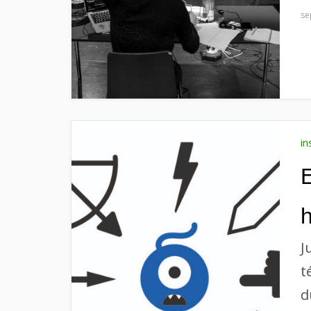
se
in
E
J
t
d