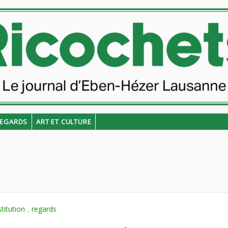
EGARDS
ART ET CULTURE
stitution
,
regards