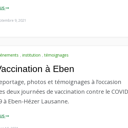
LUS
ptembre 9, 2021
vénements
,
institution
,
témoignages
Vaccination à Eben
eportage, photos et témoignages à l’occasion
es deux journées de vaccination contre le COVID
9 à Eben-Hézer Lausanne.
LUS