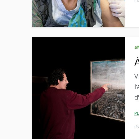
ma
ar
À
V
l
d
P
fé