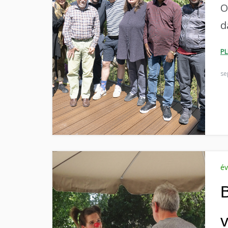
O
d
P
se
é
B
v