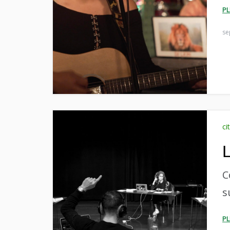
P
se
ci
L
C
s
P