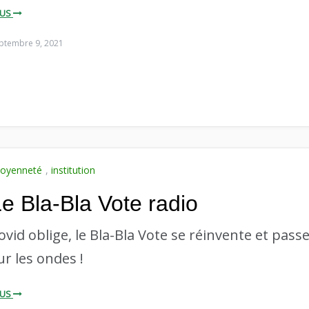
LUS
ptembre 9, 2021
toyenneté
,
institution
e Bla-Bla Vote radio
ovid oblige, le Bla-Bla Vote se réinvente et pass
ur les ondes !
LUS