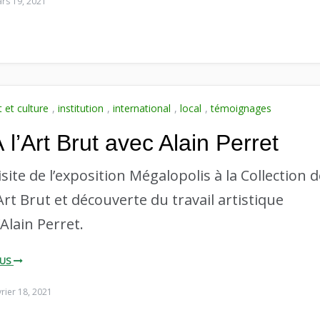
rs 19, 2021
t et culture
,
institution
,
international
,
local
,
témoignages
 l’Art Brut avec Alain Perret
isite de l’exposition Mégalopolis à la Collection 
’Art Brut et découverte du travail artistique
’Alain Perret.
LUS
vrier 18, 2021