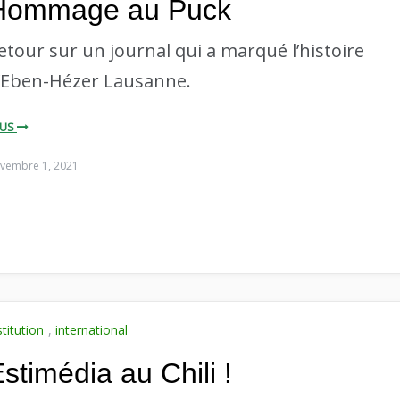
Hommage au Puck
etour sur un journal qui a marqué l’histoire
’Eben-Hézer Lausanne.
LUS
vembre 1, 2021
stitution
,
international
stimédia au Chili !