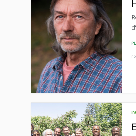
R
d
P
no
in
E