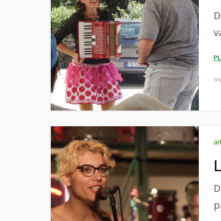
D
v
P
se
ar
L
D
p