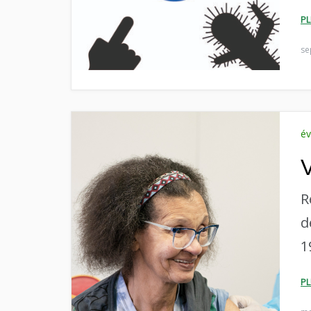
P
se
é
R
d
1
P